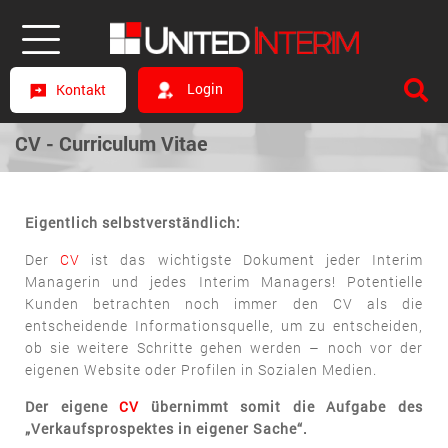
Login
Kontakt
CV - Curriculum Vitae
Eigentlich selbstverständlich:
Der
CV
ist das wichtigste Dokument jeder Interim
Managerin und jedes Interim Managers! Potentielle
Kunden betrachten noch immer den CV als die
entscheidende Informationsquelle, um zu entscheiden,
ob sie weitere Schritte gehen werden – noch vor der
eigenen Website oder Profilen in Sozialen Medien.
Der eigene
CV
übernimmt somit die Aufgabe des
„Verkaufsprospektes in eigener Sache“.