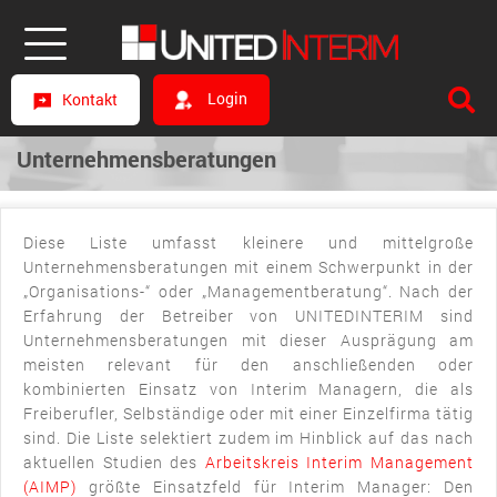
Login
Kontakt
Unternehmensberatungen
Diese Liste umfasst kleinere und mittelgroße
Unternehmensberatungen mit einem Schwerpunkt in der
„Organisations-“ oder „Managementberatung“. Nach der
Erfahrung der Betreiber von UNITEDINTERIM sind
Unternehmensberatungen mit dieser Ausprägung am
meisten relevant für den anschließenden oder
kombinierten Einsatz von Interim Managern, die als
Freiberufler, Selbständige oder mit einer Einzelfirma tätig
sind. Die Liste selektiert zudem im Hinblick auf das nach
aktuellen Studien des
Arbeitskreis Interim Management
(AIMP)
größte Einsatzfeld für Interim Manager: Den