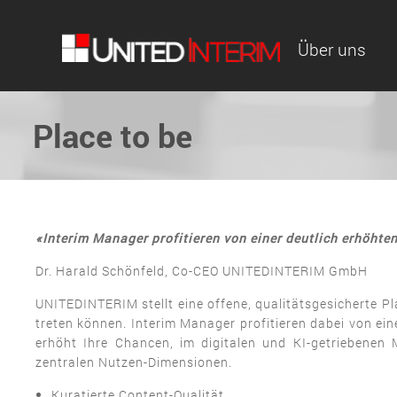
Über uns
Place to be
«Interim Manager profitieren von einer deutlich erhöhte
Dr. Harald Schönfeld, Co-CEO UNITEDINTERIM GmbH
UNITEDINTERIM stellt eine offene, qualitätsgesicherte Pl
treten können. Interim Manager profitieren dabei von ei
erhöht Ihre Chancen, im digitalen und KI-getriebenen 
zentralen Nutzen-Dimensionen
.
Kuratierte Content-Qualität