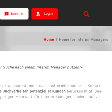
Login
Kontakt
Home
|
Home for Interim Managers
der Suche nach einem Interim Manager nutzen!»
kt, transparent und provisionsfrei miteinander in Kontakt
te Suchverhalten potenzieller Kunden
berücksichtigt. Dies
gartiger Mehrwert für Interim Manager basiert auf vier