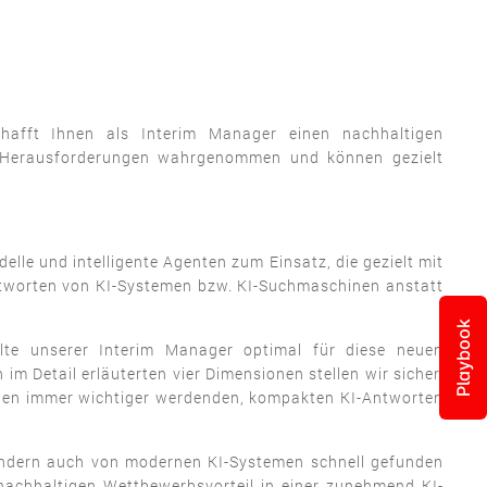
hafft Ihnen als Interim Manager einen nachhaltigen
he Herausforderungen wahrgenommen und können gezielt
le und intelligente Agenten zum Einsatz, die gezielt mit
ntworten von KI-Systemen bzw. KI-Suchmaschinen anstatt
Playbook
lte unserer Interim Manager optimal für diese neuen
Detail erläuterten vier Dimensionen stellen wir sicher,
 den immer wichtiger werdenden, kompakten KI-Antworten
sondern auch von modernen KI-Systemen schnell gefunden
 nachhaltigen Wettbewerbsvorteil in einer zunehmend KI-