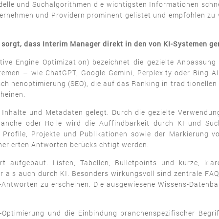
elle und Suchalgorithmen die wichtigsten Informationen schne
nternehmen und Providern prominent gelistet und empfohlen zu
sorgt, dass Interim Manager direkt in den von KI-Systemen ge
tive Engine Optimization) bezeichnet die gezielte Anpassung
men – wie ChatGPT, Google Gemini, Perplexity oder Bing AI 
inenoptimierung (SEO), die auf das Ranking in traditionellen Su
cheinen.
Inhalte und Metadaten gelegt. Durch die gezielte Verwendung 
anche oder Rolle wird die Auffindbarkeit durch KI und Suc
Profile, Projekte und Publikationen sowie der Markierung vo
nerierten Antworten berücksichtigt werden.
rt aufgebaut. Listen, Tabellen, Bulletpoints und kurze, k
 als auch durch KI. Besonders wirkungsvoll sind zentrale FAQ
 KI-Antworten zu erscheinen. Die ausgewiesene Wissens-Datenb
d-Optimierung und die Einbindung branchenspezifischer Begr