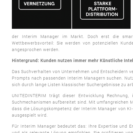
der Interim Manager im Markt. Doch erst die smart
Wettbewerbsvorteil: Sie werden von potenziellen Kun
angesprochen werden.
Hintergrund: Kunden nutzen immer mehr Künstliche Inte
Das Suchverhalten von Unternehmen und Entscheidern verä
Prompts nach passenden Interim Managern suchen. Nutze
sich durch lange Listen klassischer Suchergebnisse zu ar
UNITEDINTERIM trägt dieser Entwicklung Rechnung, i
Suchmechanismen aufbereitet sind. Mit umfangreichen Ma
dass die Lösungskompetenz der Interim Manager von KI-
ausgespielt wird.
Für Interim Manager bedeutet das: Ihre Expertise und 
und als relevante Lösung empfohlen. Sie profitieren vo