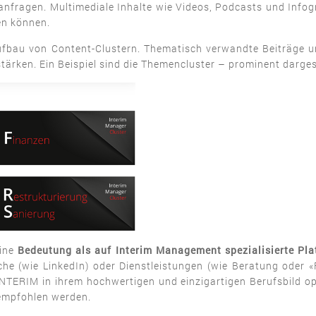
nanfragen. Multimediale Inhalte wie Videos, Podcasts und Infog
en können.
Aufbau von Content-Clustern. Thematisch verwandte Beiträge u
tärken. Ein Beispiel sind die Themencluster – prominent darges
eine
Bedeutung als auf Interim Management spezialisierte Pla
che (wie LinkedIn) oder Dienstleistungen (wie Beratung oder «
NTERIM in ihrem hochwertigen und einzigartigen Berufsbild opt
empfohlen werden.