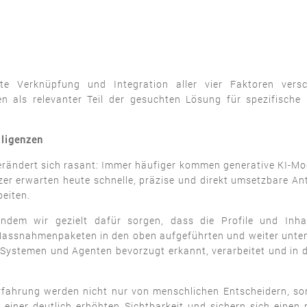
e Verknüpfung und Integration aller vier Faktoren versc
den als relevanter Teil der gesuchten Lösung für spezifisc
lligenzen
ndert sich rasant: Immer häufiger kommen generative KI-Model
r erwarten heute schnelle, präzise und direkt umsetzbare A
beiten.
ndem wir gezielt dafür sorgen, dass die Profile und Inha
ssnahmenpaketen in den oben aufgeführten und weiter unten im 
Systemen und Agenten bevorzugt erkannt, verarbeitet und in
Erfahrung werden nicht nur von menschlichen Entscheidern, 
n einer deutlich erhöhten Sichtbarkeit und sichern sich einen