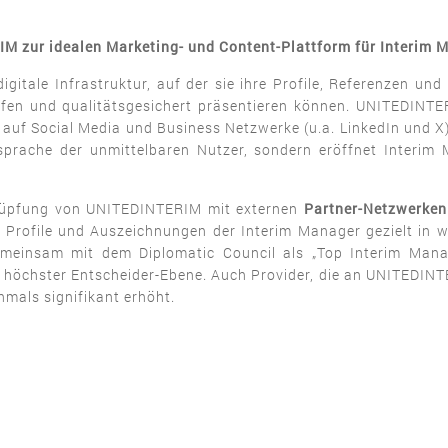
IM zur idealen Marketing- und Content-Plattform für Interim 
itale Infrastruktur, auf der sie ihre Profile, Referenzen und 
fen und qualitätsgesichert präsentieren können. UNITEDINTER
 auf Social Media und Business Netzwerke (u.a. LinkedIn und X
nsprache der unmittelbaren Nutzer, sondern eröffnet Interi
knüpfung von UNITEDINTERIM mit externen
Partner-Netzwerken
Profile und Auszeichnungen der Interim Manager gezielt in weit
gemeinsam mit dem Diplomatic Council als „Top Interim Man
 höchster Entscheider-Ebene. Auch Provider, die an UNITEDINTE
hmals signifikant erhöht.