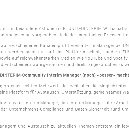
und um besondere Aktionen (z.B. UNITEDINTERIM Wirtschaftsrep
d Analysen hervorgehoben. Jede der monatlichen Pressemitteilu
te auf verschiedenen Kanälen profitieren Interim Manager bei 
tärken werden nicht nur auf der Plattform selbst, sondern 
sowie auf reichweitenstarken Medien wie YouTube und Spotify e
 und Entscheidern wahrgenommen und direkt angesprochen zu we
INTERIM-Community Interim Manager (noch) «besser» macht un
ern einen echten Mehrwert, der weit über die Möglichkeiten 
y eine Plattform für Austausch, Unterstützung, gemeinsames Wa
kasten» für Interim Manager, das Interim Managern ihre Arbeit 
n der Unternehmens-Compliance und Daten-Sicherheit rund um 
Managern und Austausch zu aktuellen Themen entsteht ein leb