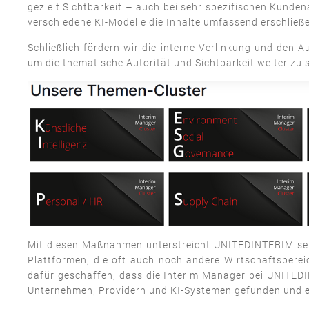
gezielt Sichtbarkeit – auch bei sehr spezifischen Kunde
verschiedene KI-Modelle die Inhalte umfassend erschließ
Schließlich fördern wir die interne Verlinkung und den 
um die thematische Autorität und Sichtbarkeit weiter zu s
Mit diesen Maßnahmen unterstreicht UNITEDINTERIM s
Plattformen, die oft auch noch andere Wirtschaftsberei
dafür geschaffen, dass die Interim Manager bei UNITEDI
Unternehmen, Providern und KI-Systemen gefunden und 