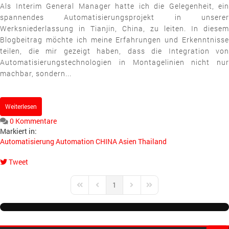
Als Interim General Manager hatte ich die Gelegenheit, ein
spannendes Automatisierungsprojekt in unserer
Werksniederlassung in Tianjin, China, zu leiten. In diesem
Blogbeitrag möchte ich meine Erfahrungen und Erkenntnisse
teilen, die mir gezeigt haben, dass die Integration von
Automatisierungstechnologien in Montagelinien nicht nur
machbar, sondern...
Weiterlesen
0 Kommentare
Markiert in:
Automatisierung
Automation
CHINA
Asien
Thailand
Tweet
pinterest
1
First Page
Previous Page
Next Page
Last Page