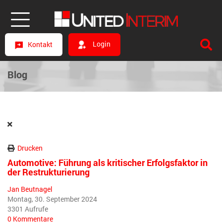
Login
Kontakt
Blog
Drucken
Automotive: Führung als kritischer Erfolgsfaktor in
der Restrukturierung
Jan Beutnagel
Montag, 30. September 2024
3301 Aufrufe
0 Kommentare