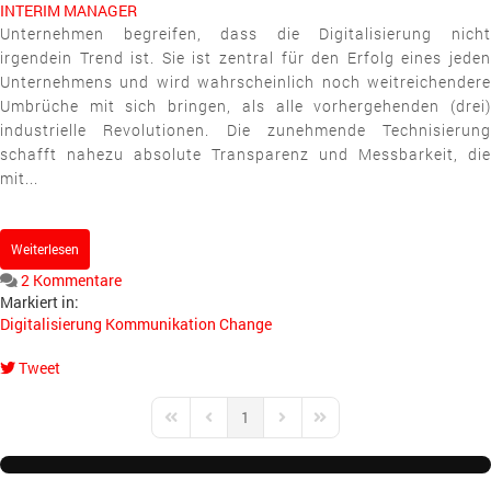
INTERIM MANAGER
Unternehmen begreifen, dass die Digitalisierung nicht
irgendein Trend ist. Sie ist zentral für den Erfolg eines jeden
Unternehmens und wird wahrscheinlich noch weitreichendere
Umbrüche mit sich bringen, als alle vorhergehenden (drei)
industrielle Revolutionen. Die zunehmende Technisierung
schafft nahezu absolute Transparenz und Messbarkeit, die
mit...
Weiterlesen
2 Kommentare
Markiert in:
Digitalisierung
Kommunikation
Change
Tweet
pinterest
1
First Page
Previous Page
Next Page
Last Page