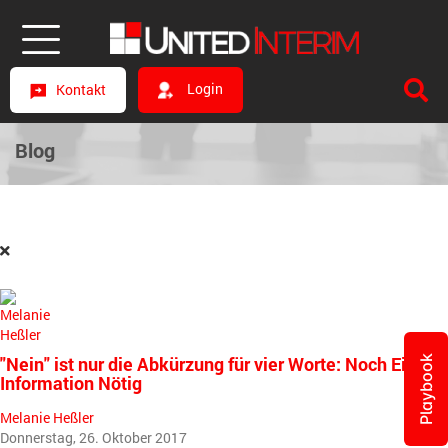
Login
Kontakt
Blog
"Nein" ist nur die Abkürzung für vier Worte: Noch Eine
Playbook
Information Nötig
Melanie Heßler
Donnerstag, 26. Oktober 2017