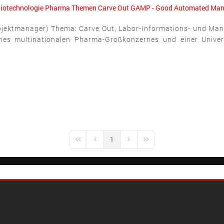
iotechnologie
Pharma
Themen
Carve Out
GAMP - Good Automated Manu
Projektmanager) Thema: Carve Out, Labor-Informations- und 
ines multinationalen Pharma-Großkonzernes und einer Univer
1
First Page
Previous Page
Next Page
Last Page