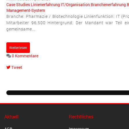
Case Studies
Linienerfahrung
IT/Organisation
Branchenerfahrung
B
Management-System
Branche: Pharmazie / Biotechnologie Linienfunktion: IT (
Mitarbeiter 96.500 Hintergrund: Der Mandant war Teil e
gemeinsame...
Weiterlesen
0 Kommentare
Tweet
pinterest
Aktuell
Rechtliches
AGB
Impressum