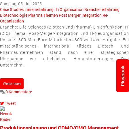
Samstag, 05. Juli 2025
Case Studies
Linienerfahrung
IT/Organisation
Branchenerfahrung
Biotechnologie
Pharma
Themen
Post Merger Integration
Re-
Organisation
Branche: Life Sciences (Biotech und Pharma) Linienfunktion: IT
(CIO) Thema: Post-Merger-Integration und IT-Neuorganisation
Umsatz: 300 Mio. Euro Mitarbeiter: 800 weltweit Aufgabe: Ein
mittelständisches, international tätiges Biotech- und
Pharmaunternehmen stand nach einer strategischen
Übernahme vor erheblichen Herausforderungen. Das
Unternehm...
Playbook
Weiterlesen
0 Kommentare
Tweet
pinterest
Produktionsplanung und CDMO/CMO Management