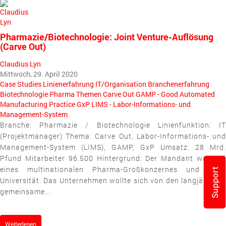
pinterest
Pharmazie/Biotechnologie: Joint Venture-Auflösung
(Carve Out)
Claudius Lyn
Mittwoch, 29. April 2020
Case Studies
Linienerfahrung
IT/Organisation
Branchenerfahrung
Biotechnologie
Pharma
Themen
Carve Out
GAMP - Good Automated
Manufacturing Practice
GxP
LIMS - Labor-Informations- und
Management-System
Branche: Pharmazie / Biotechnologie Linienfunktion: IT
(Projektmanager) Thema: Carve Out, Labor-Informations- und
Management-System (LIMS), GAMP, GxP Umsatz: 28 Mrd.
Pfund Mitarbeiter 96.500 Hintergrund: Der Mandant war Teil
eines multinationalen Pharma-Großkonzernes und einer
Support
Universität. Das Unternehmen wollte sich von den langjährigen
gemeinsame...
Weiterlesen