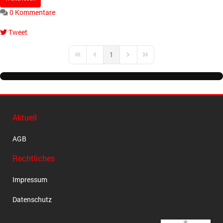
0 Kommentare
Tweet
pinterest
1
First Page
Previous Page
Next Page
Last Page
Aktuell
AGB
Rechtliches
Impressum
Datenschutz