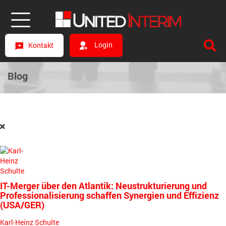
Login
Kontakt
Blog
IT-Merger über den Atlantik: Neustrukturierung und
Professionalisierung schaffen Synergien und Effizienz
(USA/GER)
Karl-Heinz Schulte