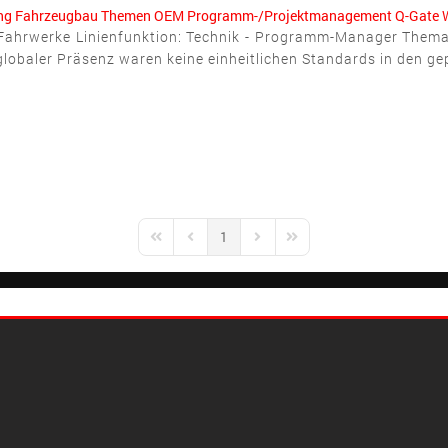
ng
Fahrzeugbau
Themen
OEM
Programm-/Projektmanagement
Q-Gate
Z-Fahrwerke Linienfunktion: Technik - Programm-Manager Th
z globaler Präsenz waren keine einheitlichen Standards in den 
1
First Page
Previous Page
Next Page
Last Page