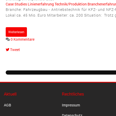
Case Studies
Linienerfahrung
Technik/Produktion
Branchenerfahru
Branche: Fahrzeugbau - Antriebstechnik für KFZ- und NF
Lokal ca. 45 Mio. Euro Mitarbeiter: ca. 200 Situation: Trot
Weiterlesen
0 Kommentare
Tweet
pinterest
Aktuell
Rechtliches
AGB
Impressum
Datenschutz