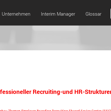
Unternehmen
Interim Manager
Glossar
fessioneller Recruiting-und HR-Strukture
gbau
Themen
Employer Branding
Recruiting
Shared Sevice Center (SSC