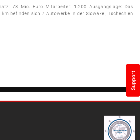
satz: 78 Mio. Euro Mitarbeiter: 1.200 Ausgangslage: Das
 km befinden sich 7 Autowerke in der Slowakei, Tschechien
Support