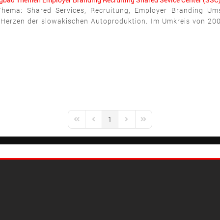
l Thema: Shared Services, Recruitung, Employer Branding Um
 Herzen der slowakischen Autoproduktion. Im Umkreis von 200
1
First Page
Previous Page
Next Page
Last Page