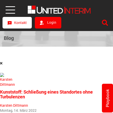
Login
Kontakt
Blog
Kunststoff: Schließung eines Standortes ohne
Playbook
Turbulenzen
Karsten Dittmann
Montag, 14. März 2022