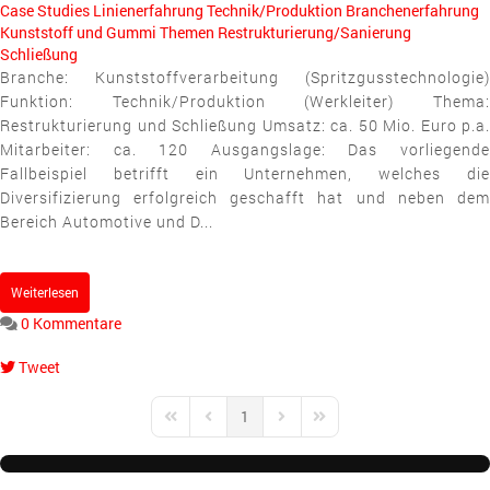
Case Studies
Linienerfahrung
Technik/Produktion
Branchenerfahrung
Kunststoff und Gummi
Themen
Restrukturierung/Sanierung
Schließung
Branche: Kunststoffverarbeitung (Spritzgusstechnologie)
Funktion: Technik/Produktion (Werkleiter) Thema:
Restrukturierung und Schließung Umsatz: ca. 50 Mio. Euro p.a.
Mitarbeiter: ca. 120 Ausgangslage: Das vorliegende
Fallbeispiel betrifft ein Unternehmen, welches die
Diversifizierung erfolgreich geschafft hat und neben dem
Bereich Automotive und D...
Weiterlesen
0 Kommentare
Tweet
pinterest
1
First Page
Previous Page
Next Page
Last Page