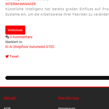
INTERIM MANAGER
Künstliche Intelligenz hat bereits großen Einfluss auf Pr
Systeme ein, um die Arbeitsweise ihrer Fabriken zu veränder
Weiterlesen
0 Kommentare
Markiert in:
KI
AI
Shopfloor
Automobil
GTEC
Tweet
pinterest
Aktuell
Rechtliches
AGB
Impressum