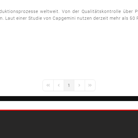
oduktionsprozesse weltweit. Von der Qualitätskontrolle über
n. Laut einer Studie von Capgemini nutzen derzeit mehr als 50 P
1
First Page
Previous Page
Next Page
Last Page