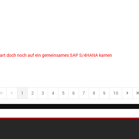
 Start doch noch auf ein gemeinsames SAP S/4HANA kamen
1
2
3
4
5
6
7
8
9
10
irst Page
Previous Page
Next P
L