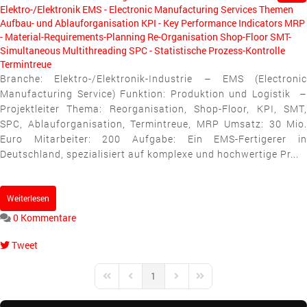
Elektro-/Elektronik
EMS - Electronic Manufacturing Services
Themen
Aufbau- und Ablauforganisation
KPI - Key Performance Indicators
MRP
- Material-Requirements-Planning
Re-Organisation
Shop-Floor
SMT-
Simultaneous Multithreading
SPC - Statistische Prozess-Kontrolle
Termintreue
Branche: Elektro-/Elektronik-Industrie – EMS (Electronic
Manufacturing Service) Funktion: Produktion und Logistik –
Projektleiter Thema: Reorganisation, Shop-Floor, KPI, SMT,
SPC, Ablauforganisation, Termintreue, MRP Umsatz: 30 Mio.
Euro Mitarbeiter: 200 Aufgabe: Ein EMS-Fertigerer in
Deutschland, spezialisiert auf komplexe und hochwertige Pr...
Weiterlesen
0 Kommentare
Tweet
pinterest
1
First Page
Previous Page
Next Page
Last Page