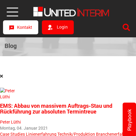
Login
Kontakt
Blog
EMS: Abbau von massivem Auftrags-Stau und
Rückführung zur absoluten Termintreue
Playbook
Peter Lüthi
Montag, 04. Januar 2021
Case Studies
Linienerfahrung
Technik/Produktion
Branchenerfahrung