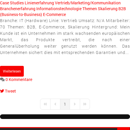
Case Studies
Linienerfahrung
Vertrieb/Marketing/Kommunikation
Branchenerfahrung
Informationstechnologie
Themen
Skalierung
B2B
(Business-to-Business)
E-Commerce
Branche: IT (Hardware) Linie: Vertrieb Umsatz: N/A Mitarbeiter:
70 Themen: B2B, E-Commerce, Skalierung Hintergrund: Mein
Kunde ist ein Unternehmen im stark wachsenden europäischen
Markt, das Produkte vertreibt, die nach einer
Generalüberholung weiter genutzt werden können. Das
Unternehmen sichert dies mit entsprechenden Garantien und...
Weiterlesen
0 Kommentare
Tweet
pinterest
1
First Page
Previous Page
Next Page
Last Page