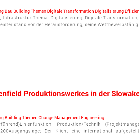
ng
Bau
Building
Themen
Digitale Transformation
Digitalisierung
Effizie
 Infrastruktur Thema: Digitalisierung, Digitale Transformation
eister stand vor der Herausforderung, seine Wettbewerbsfähigke
eenfield Produktionswerkes in der Slowake
ng
Building
Themen
Change Management
Engineering
ührend)Linienfunktion: Produktion/Technik (Projektmana
200Ausgangslage: Der Klient eine international aufgestel