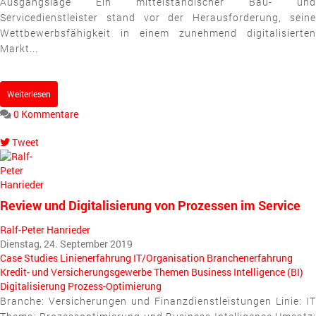
Ausgangslage Ein mittelständischer Bau- und
Servicedienstleister stand vor der Herausforderung, seine
Wettbewerbsfähigkeit in einem zunehmend digitalisierten
Markt...
Weiterlesen
0 Kommentare
Tweet
pinterest
Review und Digitalisierung von Prozessen im Service
Ralf-Peter Hanrieder
Dienstag, 24. September 2019
Case Studies
Linienerfahrung
IT/Organisation
Branchenerfahrung
Kredit- und Versicherungsgewerbe
Themen
Business Intelligence (BI)
Digitalisierung
Prozess-Optimierung
Branche: Versicherungen und Finanzdienstleistungen Linie: IT