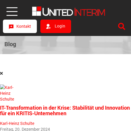
Login
Kontakt
Blog
IT-Transformation in der Krise: Stabilität und Innovation
für ein KRITIS-Unternehmen
Karl-Heinz Schulte
Freitag, 20. Dezember 2024