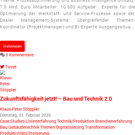
Thema: Prozessoptimierung und Business Intelligence Umsatz:
7,5 Mrd. Euro Mitarbeiter: 10.500 Aufgabe: Experte für die
Optimierung der Werkstatt- und Service-Prozesse sowie der
Dealer Management-Systeme; übergreifender Themen-
Koordinator (Projektmanager) und BI-Experte Ausgangssitua...
Weiterlesen
0 Kommentare
Tweet
pinterest
Zukunftsfähigkeit jetzt! – Bau und Technik 2.0
Klaus-Peter Stöppler
Dienstag, 03. Februar 2026
Case Studies
Linienerfahrung
Technik/Produktion
Branchenerfahrung
Bau
Gebäudetechnik
Themen
Digitalisierung
Transformation
Produktivitäts-Steigerung