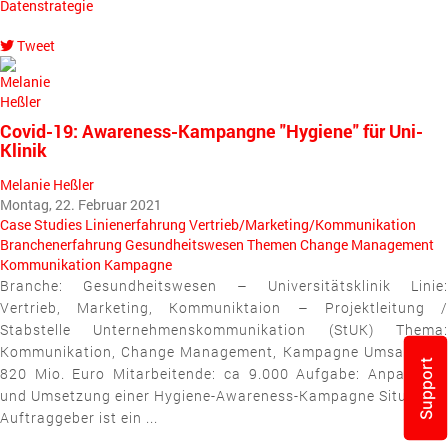
Datenstrategie
Tweet
pinterest
Covid-19: Awareness-Kampangne "Hygiene" für Uni-
Klinik
Melanie Heßler
Montag, 22. Februar 2021
Case Studies
Linienerfahrung
Vertrieb/Marketing/Kommunikation
Branchenerfahrung
Gesundheitswesen
Themen
Change Management
Kommunikation
Kampagne
Branche: Gesundheitswesen – Universitätsklinik Linie:
Vertrieb, Marketing, Kommuniktaion – Projektleitung /
Stabstelle Unternehmenskommunikation (StUK) Thema:
Kommunikation, Change Management, Kampagne Umsatz: ca.
Support
820 Mio. Euro Mitarbeitende: ca 9.000 Aufgabe: Anpassung
und Umsetzung einer Hygiene-Awareness-Kampagne Situation:
Auftraggeber ist ein ...