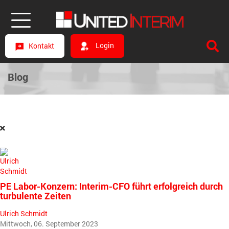
Login
Kontakt
Blog
PE Labor-Konzern: Interim-CFO führt erfolgreich durch
turbulente Zeiten
Ulrich Schmidt
Mittwoch, 06. September 2023