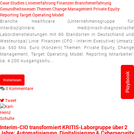
Case Studies
Linienerfahrung
Finanzen
Branchenerfahrung
Gesundheitswesen
Themen
Change Management
Private Equity
Reporting
Target Operating Model
Branche: Healthcare (Unternehmensgruppe für
interdisziplinäre, medizinisch-diagnostische
Labordienstleistungen mit 90 Standorten in Deutschland und
Westeuropa) Linie: Finanzen (CFO - Interim Executive) Umsatz:
ca. 550 Mio. Euro (Konzern) Themen: Private Equity, Change
Management, Target Operating Model, Reporting Mitarbeiter:
ca. 4.200 Ausgangssitu...
Playbook
Weiterlesen
0 Kommentare
Tweet
pinterest
Interim-CIO transformiert KRITIS-Laborgruppe über 2
Jahre: Automatisierung, Digitalisierung & Cybersecurity