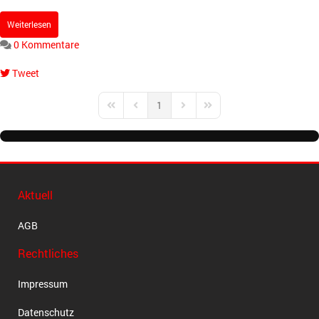
Weiterlesen
0 Kommentare
Tweet
pinterest
1
First Page
Previous Page
Next Page
Last Page
Aktuell
AGB
Rechtliches
Impressum
Datenschutz