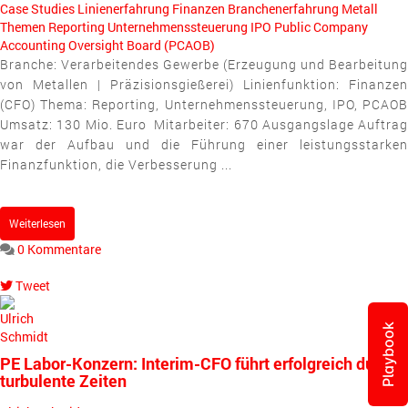
Case Studies
Linienerfahrung
Finanzen
Branchenerfahrung
Metall
Themen
Reporting
Unternehmenssteuerung
IPO
Public Company
Accounting Oversight Board (PCAOB)
Branche: Verarbeitendes Gewerbe (Erzeugung und Bearbeitung
von Metallen | Präzisionsgießerei) Linienfunktion: Finanzen
(CFO) Thema: Reporting, Unternehmenssteuerung, IPO, PCAOB
Umsatz: 130 Mio. Euro Mitarbeiter: 670 Ausgangslage Auftrag
war der Aufbau und die Führung einer leistungsstarken
Finanzfunktion, die Verbesserung ...
Weiterlesen
0 Kommentare
Tweet
pinterest
Playbook
PE Labor-Konzern: Interim-CFO führt erfolgreich durch
turbulente Zeiten