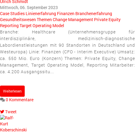
Ulrich Schmidt
Mittwoch, 06. September 2023
Case Studies
Linienerfahrung
Finanzen
Branchenerfahrung
Gesundheitswesen
Themen
Change Management
Private Equity
Reporting
Target Operating Model
Branche: Healthcare (Unternehmensgruppe für
interdisziplinäre, medizinisch-diagnostische
Labordienstleistungen mit 90 Standorten in Deutschland und
Westeuropa) Linie: Finanzen (CFO - Interim Executive) Umsatz:
ca. 550 Mio. Euro (Konzern) Themen: Private Equity, Change
Management, Target Operating Model, Reporting Mitarbeiter:
ca. 4.200 Ausgangssitu...
Weiterlesen
0 Kommentare
Tweet
pinterest