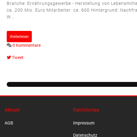
Branche: Ernährungsgewerbe - Herstellung von Lebensmitte
ca. 200 Mio. Euro Mitarbeiter: ca. 600 Hintergrund: Nachf
W...
Weiterlesen
0 Kommentare
Tweet
pinterest
Aktuell
Rechtliches
AGB
Impressum
Datenschutz