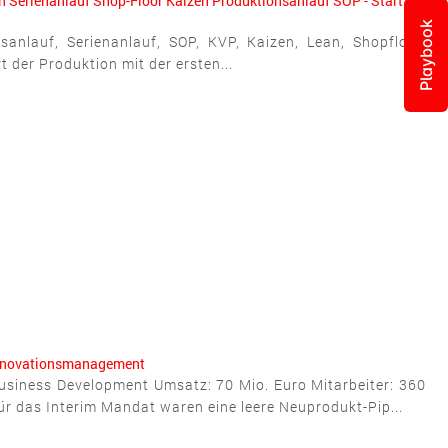
n
Serienanlauf
Shop-Floor
Kaizen
Produktionsanlauf
SOP - Start of
Playbook
sanlauf, Serienanlauf, SOP, KVP, Kaizen, Lean, Shopfloor,
der Produktion mit der ersten...
nnovationsmanagement
usiness Development Umsatz: 70 Mio. Euro Mitarbeiter: 360
ür das Interim Mandat waren eine leere Neuprodukt-Pip...