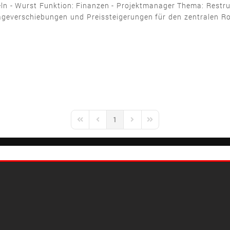
ln - Wurst Funktion: Finanzen - Projektmanager Thema: Rest
rageverschiebungen und Preissteigerungen für den zentralen Ro
1
First Page
Previous Page
Next Page
Last Page