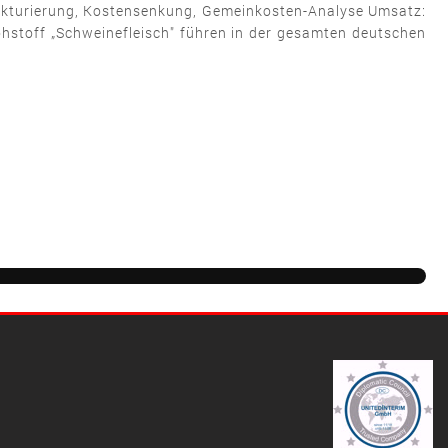
rukturierung, Kostensenkung, Gemeinkosten-Analyse Umsatz:
h­stoff „Schweinefleisch" führen in der gesamten deutschen