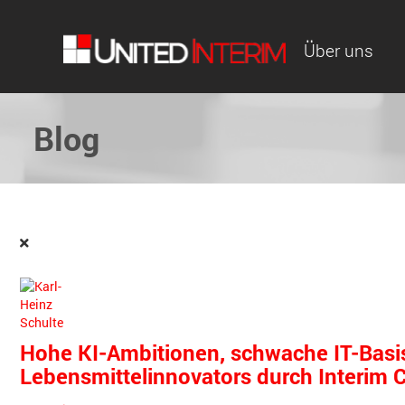
Über uns
Blog
Hohe KI-Ambitionen, schwache IT-Basis
Lebensmittelinnovators durch Interim 