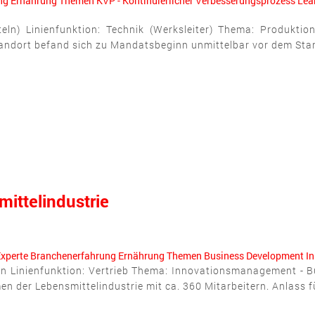
ng
Ernährung
Themen
KVP - Kontinuierlicher Verbesserungsprozess
Lea
n) Linienfunktion: Technik (Werksleiter) Thema: Produktion
ndort befand sich zu Mandatsbeginn unmittelbar vor dem Start 
ittelindustrie
xperte
Branchenerfahrung
Ernährung
Themen
Business Development
I
n Linienfunktion: Vertrieb Thema: Innovationsmanagement - B
 der Lebensmittelindustrie mit ca. 360 Mitarbeitern. Anlass f