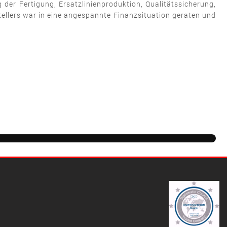
er Fertigung, Ersatzlinienproduktion, Qualitätssicherung,
ellers war in eine angespannte Finanzsituation geraten und