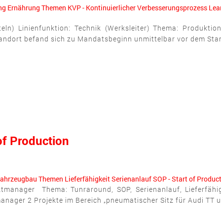
ng
Ernährung
Themen
KVP - Kontinuierlicher Verbesserungsprozess
Lea
n) Linienfunktion: Technik (Werksleiter) Thema: Produktion
ndort befand sich zu Mandatsbeginn unmittelbar vor dem Start 
of Production
ahrzeugbau
Themen
Lieferfähigkeit
Serienanlauf
SOP - Start of Produc
ktmanager Thema: Tunraround, SOP, Serienanlauf, Lieferfäh
ager 2 Projekte im Bereich „pneumatischer Sitz für Audi TT und