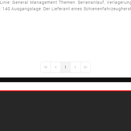
inie: General Management Themen: Serienanlauf, Verlagerung d
140 Ausgangslage: Der Lieferant eines Schienenfahrzeugherst
1
First Page
Previous Page
Next Page
Last Page