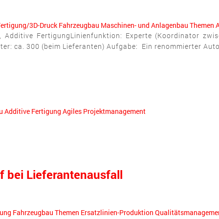
Fertigung/3D-Druck
Fahrzeugbau
Maschinen- und Anlagenbau
Themen
A
Additive FertigungLinienfunktion: Experte (Koordinator zwi
er: ca. 300 (beim Lieferanten) Aufgabe: Ein renommierter Autohe
u
Additive Fertigung
Agiles Projektmanagement
 bei Lieferantenausfall
rung
Fahrzeugbau
Themen
Ersatzlinien-Produktion
Qualitätsmanageme