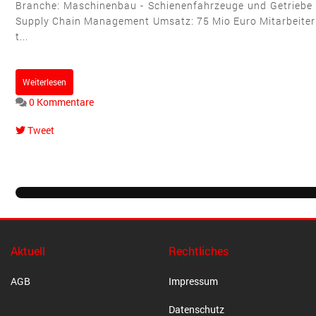
Branche: Maschinenbau - Schienenfahrzeuge und Getriebe L
Supply Chain Management Umsatz: 75 Mio Euro Mitarbeiter: 
t...
Weiterlesen
0 Kommentare
Tweet
pinterest
Aktuell
Rechtliches
AGB
Impressum
Datenschutz