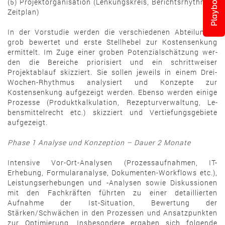
Playbook
(5) Projektorganisation (Lenkungs­kreis, Berichtsrhythmus,
Zeitplan)
In der Vorstudie werden die verschiedenen Abteilungen
grob bewertet und erste Stell­he­­bel zur Kostensenkung
ermittelt. Im Zuge einer groben Potenzial­schätzung wer­
den die Bereiche priorisiert und ein schrittweiser
Projektablauf skizziert. Sie sollen je­weils in einem Drei-
Wochen-Rhythmus analysiert und Konzepte zur
Kostensenkung auf­ge­zeigt werden. Ebenso werden einige
Prozesse (Produktkalkulation, Re­zep­tur­ver­wal­tung, Le­
bensmittelrecht etc.) skizziert und Vertiefungsgebiete
aufgezeigt.
Phase 1 Analyse und Konzeption – Dauer 2 Monate
Intensive Vor-Ort-Analysen (Prozessaufnahmen, IT-
Erhebung, Formularanalyse, Do­ku­­ment­en-Workflows etc.),
Leistungserhebungen und -Analysen sowie Diskussionen
mit den Fach­kräf­ten führten zu einer detaillierten
Aufnahme der Ist-Situation, Be­wertung der
Stärken/Schwächen in den Prozessen und Ansatzpunkten
zur Opti­mier­ung. Insbesondere ergaben sich fol­gen­de