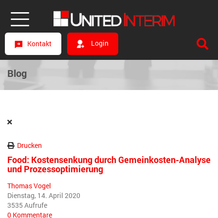
Login
Kontakt
Blog
Drucken
Food: Kostensenkung durch Gemeinkosten-Analyse
und Prozessoptimierung
Thomas Vogel
Dienstag, 14. April 2020
3535 Aufrufe
0 Kommentare