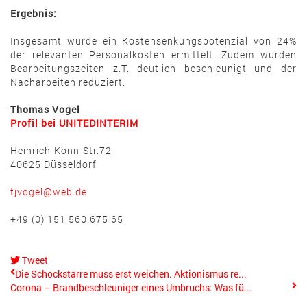
Ergebnis:
Insgesamt wurde ein Kostensenkungspotenzial von 24%
der relevanten Personal­kos­ten ermittelt. Zudem wurden
Bearbeitungszeiten z.T. deutlich beschleunigt und der
Nach­arbeiten reduziert.
Thomas Vogel
Profil bei UNITEDINTERIM
Heinrich-Könn-Str.72
40625 Düsseldorf
tjvogel@web.de
+49 (0) 151 560 675 65
Tweet
pinterest
Die Schockstarre muss erst weichen. Aktionismus re...
Corona – Brandbeschleuniger eines Umbruchs: Was fü...