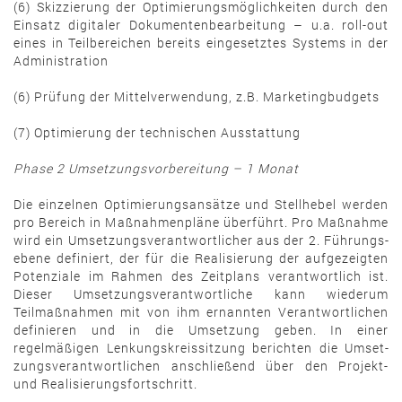
(6) Skizzierung der Optimierungsmöglichkeiten durch den
Einsatz digitaler Dokumen­ten­bearbeitung – u.a. roll-out
eines in Teilbereichen bereits eingesetztes Sys­tems in der
Administration
(6) Prüfung der Mittelverwendung, z.B. Marketingbudgets
(7) Optimierung der technischen Ausstattung
Phase 2 Umsetzungsvorbereitung – 1 Monat
Die einzelnen Optimierungsansätze und Stellhebel werden
pro Bereich in Maßnah­men­­pläne überführt. Pro Maß­nah­me
wird ein Umsetzungsverantwortlicher aus der 2. Führungs­
ebene definiert, der für die Realisierung der aufgezeigten
Potenziale im Rah­men des Zeitplans ver­ant­wort­lich ist.
Dieser Umsetzungsverantwortliche kann wie­der­um
Teilmaßnahmen mit von ihm ernannten Verantwortlichen
definieren und in die Um­setzung geben. In einer
regelmäßigen Lenkungskreissitzung berichten die Um­set­
zungs­verantwortlichen anschließend über den Projekt-
und Realisierungsfortschritt.