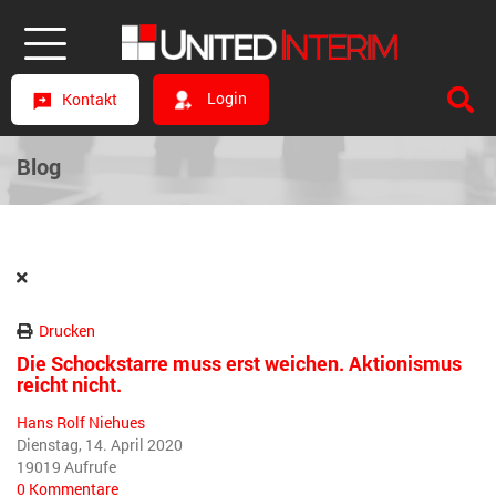
Login
Kontakt
Blog
Drucken
Die Schockstarre muss erst weichen. Aktionismus
reicht nicht.
Hans Rolf Niehues
Dienstag, 14. April 2020
19019 Aufrufe
0 Kommentare