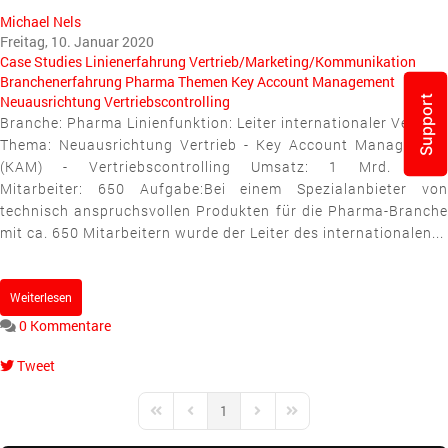
Michael Nels
Freitag, 10. Januar 2020
Case Studies
Linienerfahrung
Vertrieb/Marketing/Kommunikation
Branchenerfahrung
Pharma
Themen
Key Account Management
Neuausrichtung
Vertriebscontrolling
Support
Branche: Pharma Linienfunktion: Leiter internationaler Vertrieb
Thema: Neuausrichtung Vertrieb - Key Account Management
(KAM) - Vertriebscontrolling Umsatz: 1 Mrd. Euro.
Mitarbeiter: 650 Aufgabe:Bei einem Spezialanbieter von
technisch anspruchsvollen Produkten für die Pharma-Branche
mit ca. 650 Mitarbeitern wurde der Leiter des internationalen...
Weiterlesen
0 Kommentare
Tweet
pinterest
1
First Page
Previous Page
Next Page
Last Page