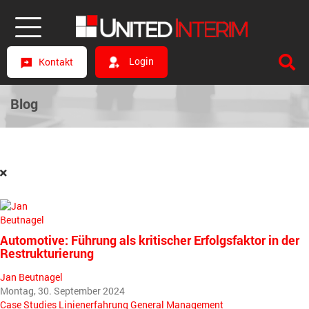
Login
Kontakt
Blog
Automotive: Führung als kritischer Erfolgsfaktor in der
Restrukturierung
Jan Beutnagel
Montag, 30. September 2024
Case Studies
Linienerfahrung
General Management