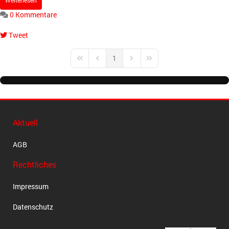
Weiterlesen
0 Kommentare
Tweet
pinterest
1
First Page
Previous Page
Next Page
Last Page
Aktuell
AGB
Rechtliches
Impressum
Datenschutz