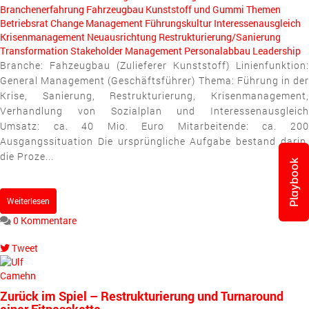
Branchenerfahrung
Fahrzeugbau
Kunststoff und Gummi
Themen
Betriebsrat
Change Management
Führungskultur
Interessenausgleich
Krisenmanagement
Neuausrichtung
Restrukturierung/Sanierung
Transformation
Stakeholder Management
Personalabbau
Leadership
Branche: Fahzeugbau (Zulieferer Kunststoff) Linienfunktion:
General Management (Geschäftsführer) Thema: Führung in der
Krise, Sanierung, Restrukturierung, Krisenmanagement,
Verhandlung von Sozialplan und Interessenausgleich
Umsatz: ca. 40 Mio. Euro Mitarbeitende: ca. 200
Ausgangssituation Die ursprüngliche Aufgabe bestand darin,
die Proze...
Playbook
Weiterlesen
0 Kommentare
Tweet
pinterest
Zurück im Spiel – Restrukturierung und Turnaround