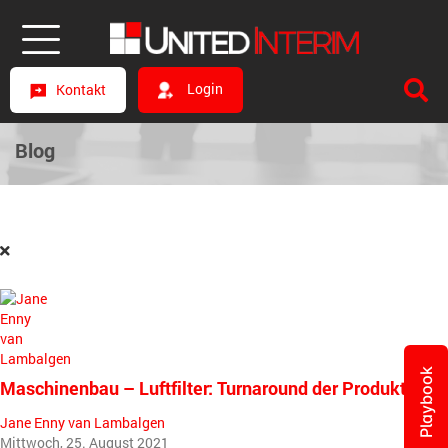
Login
Kontakt
Blog
Playbook
Maschinenbau – Luftfilter: Turnaround der Produktion
Jane Enny van Lambalgen
Mittwoch, 25. August 2021