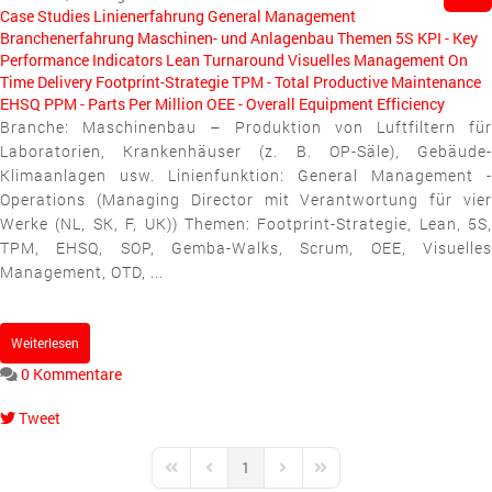
Case Studies
Linienerfahrung
General Management
Branchenerfahrung
Maschinen- und Anlagenbau
Themen
5S
KPI - Key
Performance Indicators
Lean
Turnaround
Visuelles Management
On
Time Delivery
Footprint-Strategie
TPM - Total Productive Maintenance
EHSQ
PPM - Parts Per Million
OEE - Overall Equipment Efficiency
Branche: Maschinenbau – Produktion von Luftfiltern für
Laboratorien, Krankenhäuser (z. B. OP-Säle), Gebäude-
Klimaanlagen usw. Linienfunktion: General Management -
Operations (Managing Director mit Verantwortung für vier
Werke (NL, SK, F, UK)) Themen: Footprint-Strategie, Lean, 5S,
TPM, EHSQ, SOP, Gemba-Walks, Scrum, OEE, Visuelles
Management, OTD, ...
Weiterlesen
0 Kommentare
Tweet
pinterest
1
First Page
Previous Page
Next Page
Last Page