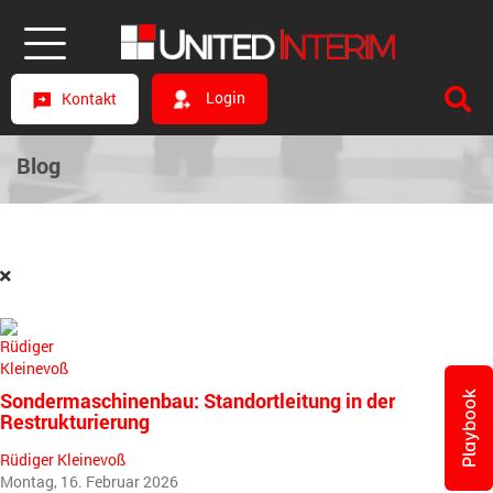
Login
Kontakt
Blog
Sondermaschinenbau: Standortleitung in der
Playbook
Restrukturierung
Rüdiger Kleinevoß
Montag, 16. Februar 2026