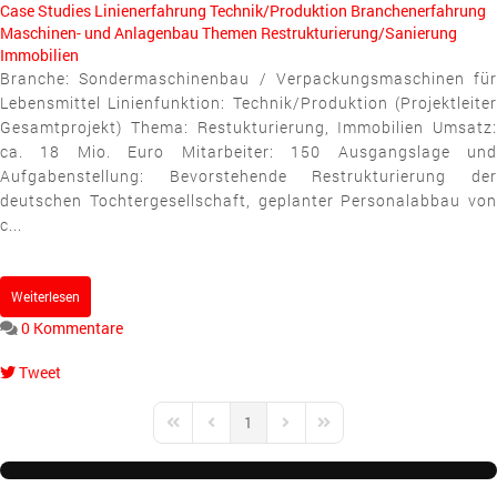
Case Studies
Linienerfahrung
Technik/Produktion
Branchenerfahrung
Maschinen- und Anlagenbau
Themen
Restrukturierung/Sanierung
Immobilien
Branche: Sondermaschinenbau / Verpackungsmaschinen für
Lebensmittel Linienfunktion: Technik/Produktion (Projektleiter
Gesamtprojekt) Thema: Restukturierung, Immobilien Umsatz:
ca. 18 Mio. Euro Mitarbeiter: 150 Ausgangslage und
Aufgabenstellung: Bevorstehende Restrukturierung der
deutschen Tochtergesellschaft, geplanter Personalabbau von
c...
Weiterlesen
0 Kommentare
Tweet
pinterest
1
First Page
Previous Page
Next Page
Last Page