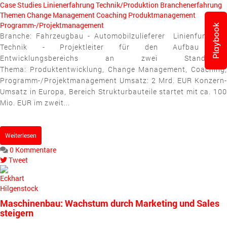
Case Studies
Linienerfahrung
Technik/Produktion
Branchenerfahrung
Themen
Change Management
Coaching
Produktmanagement
Programm-/Projektmanagement
Playbook
Branche: Fahrzeugbau - Automobilzulieferer Linienfunktion:
Technik - Projektleiter für den Aufbau des
Entwicklungsbereichs an zwei Standorten
Thema: Produktentwicklung, Change Management, Coaching,
Programm-/Projektmanagement Umsatz: 2 Mrd. EUR Konzern-
Umsatz in Europa, Bereich Strukturbauteile startet mit ca. 100
Mio. EUR im zweit...
Weiterlesen
0 Kommentare
Tweet
pinterest
Maschinenbau: Wachstum durch Marketing und Sales
steigern