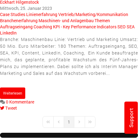
Eckhart Hilgenstock
Mittwoch, 25. Januar 2023
Case Studies
Linienerfahrung
Vertrieb/Marketing/Kommunikation
Branchenerfahrung
Maschinen- und Anlagenbau
Themen
Auftragseingang
Coaching
KPI - Key Performance Indicators
SEO
SEA
LinkedIn
Branche: Maschinenbau Linie: Vertrieb und Marketing Umsatz:
50 Mio. Euro Mitarbeiter: 180 Themen: Auftragseingang, SEO,
SEA, KPI, Content, LinkedIn, Coaching, Ein Kunde beauftragte
mich, das geplante, profitable Wachstum des Fünf-Jahres-
Plans zu implementieren. Dabei sollte ich als Interim Manager
Marketing und Sales auf das Wachstum vorberei...
Weiterlesen
0 Kommentare
Tweet
Support
pinterest
1
First Page
Previous Page
Next Page
Last Page