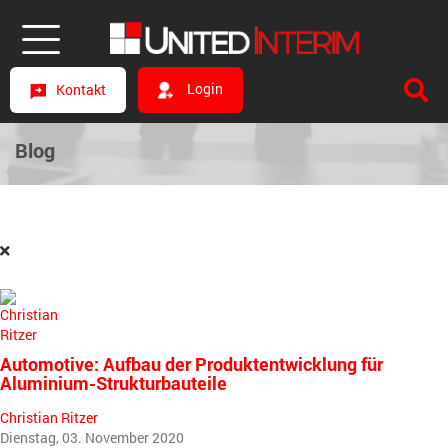
Login
Kontakt
Blog
Automotive: Aufbau der Produktentwicklung für
Aluminium-Strukturbauteile
Christian Ritzer
Dienstag, 03. November 2020