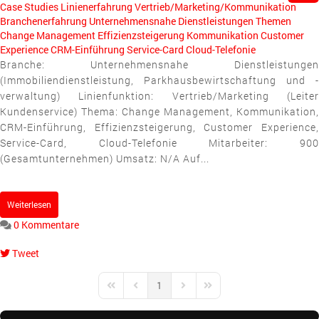
Case Studies
Linienerfahrung
Vertrieb/Marketing/Kommunikation
Branchenerfahrung
Unternehmensnahe Dienstleistungen
Themen
Change Management
Effizienzsteigerung
Kommunikation
Customer
Experience
CRM-Einführung
Service-Card
Cloud-Telefonie
Branche: Unternehmensnahe Dienstleistungen
(Immobiliendienstleistung, Parkhausbewirtschaftung und -
verwaltung) Linienfunktion: Vertrieb/Marketing (Leiter
Kundenservice) Thema: Change Management, Kommunikation,
CRM-Einführung, Effizienzsteigerung, Customer Experience,
Service-Card, Cloud-Telefonie Mitarbeiter: 900
(Gesamtunternehmen) Umsatz: N/A Auf...
Weiterlesen
0 Kommentare
Tweet
pinterest
1
First Page
Previous Page
Next Page
Last Page