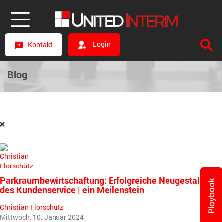
Login
Kontakt
Blog
Parkraumbewirtschaftung: Erfolgreiche Neugestaltung
Playbook
des Kundenservice | ein Meilenstein
Christian Florschütz
Mittwoch, 10. Januar 2024