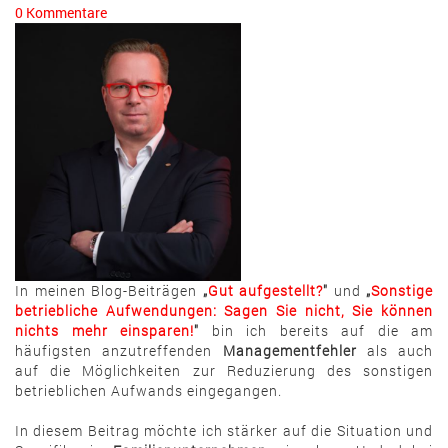
0 Kommentare
In meinen Blog-Beiträgen
„
Gut aufgestellt?
"
und
„
Sonstige
betriebliche Aufwendungen: Sagen Sie nicht, Sie können
nichts mehr einsparen!
"
bin ich bereits auf die am
häufigsten anzutreffenden
Managementfehler
als auch
auf die Möglichkeiten zur Reduzierung des sonstigen
betrieblichen Aufwands eingegangen.
In diesem Beitrag möchte ich stärker auf die Situation und