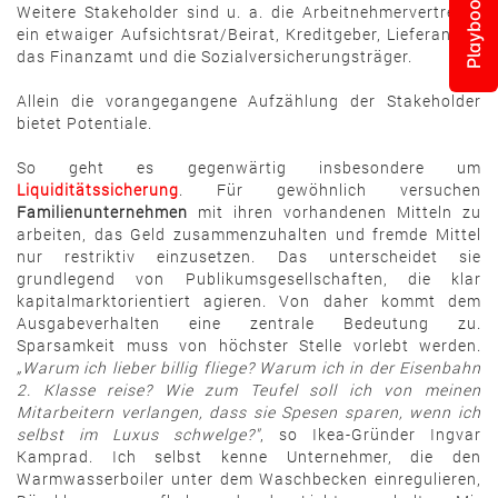
Playbook
Weitere Stakeholder sind u. a. die Arbeitnehmervertreter,
ein etwaiger Aufsichtsrat/Beirat, Kreditgeber, Lieferanten,
das Finanzamt und die Sozialversicherungsträger.
Allein die vorangegangene Aufzählung der Stakeholder
bietet Potentiale.
So geht es gegenwärtig insbesondere um
Liquiditätssicherung
. Für gewöhnlich versuchen
Familienunternehmen
mit ihren vorhandenen Mitteln zu
arbeiten, das Geld zusammenzuhalten und fremde Mittel
nur restriktiv einzusetzen. Das unterscheidet sie
grundlegend von Publikumsgesellschaften, die klar
kapitalmarktorientiert agieren. Von daher kommt dem
Ausgabeverhalten eine zentrale Bedeutung zu.
Sparsamkeit muss von höchster Stelle vorlebt werden.
„Warum ich lieber billig fliege? Warum ich in der Eisenbahn
2. Klasse reise? Wie zum Teufel soll ich von meinen
Mitarbeitern verlangen, dass sie Spesen sparen, wenn ich
selbst im Luxus schwelge?"
, so Ikea-Gründer Ingvar
Kamprad. Ich selbst kenne Unternehmer, die den
Warmwasserboiler unter dem Waschbecken einregulieren,