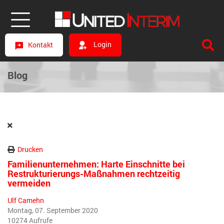
Login
Kontakt
Blog
Drucken
Familienunternehmen: Harte Einschnitte bei
Restrukturierungs-Maßnahmen rechtzeitig
vermeiden
Ulf Camehn
Montag, 07. September 2020
10274 Aufrufe