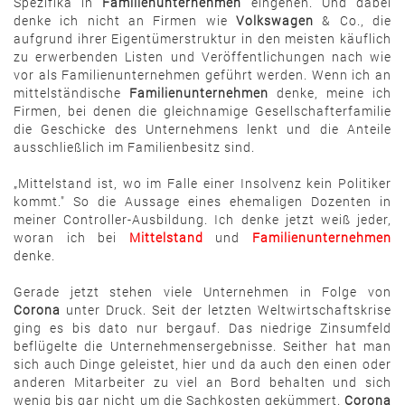
Spezifika in
Familienunternehmen
eingehen. Und dabei
denke ich nicht an Firmen wie
Volkswagen
& Co., die
aufgrund ihrer Eigentümerstruktur in den meisten käuflich
zu erwerbenden Listen und Veröffentlichungen nach wie
vor als Familienunternehmen geführt werden. Wenn ich an
mittelständische
Familienunternehmen
denke, meine ich
Firmen, bei denen die gleichnamige Gesellschafterfamilie
die Geschicke des Unternehmens lenkt und die Anteile
ausschließlich im Familienbesitz sind.
„Mittelstand ist, wo im Falle einer Insolvenz kein Politiker
kommt." So die Aussage eines ehemaligen Dozenten in
meiner Controller-Ausbildung. Ich denke jetzt weiß jeder,
woran ich bei
Mittelstand
und
Familienunternehmen
denke.
Gerade jetzt stehen viele Unternehmen in Folge von
Corona
unter Druck. Seit der letzten Weltwirtschaftskrise
ging es bis dato nur bergauf. Das niedrige Zinsumfeld
beflügelte die Unternehmensergebnisse. Seither hat man
sich auch Dinge geleistet, hier und da auch den einen oder
anderen Mitarbeiter zu viel an Bord behalten und sich
wenig bis gar nicht um die Sachkosten gekümmert.
Corona