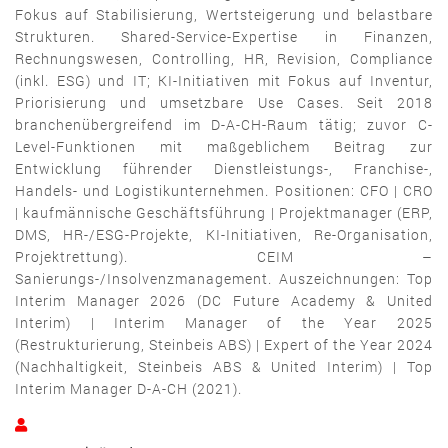
Fokus auf Stabilisierung, Wertsteigerung und belastbare
Strukturen. Shared-Service-Expertise in Finanzen,
Rechnungswesen, Controlling, HR, Revision, Compliance
(inkl. ESG) und IT; KI-Initiativen mit Fokus auf Inventur,
Priorisierung und umsetzbare Use Cases. Seit 2018
branchenübergreifend im D-A-CH-Raum tätig; zuvor C-
Level-Funktionen mit maßgeblichem Beitrag zur
Entwicklung führender Dienstleistungs-, Franchise-,
Handels- und Logistikunternehmen. Positionen: CFO | CRO
| kaufmännische Geschäftsführung | Projektmanager (ERP,
DMS, HR-/ESG-Projekte, KI-Initiativen, Re-Organisation,
Projektrettung). CEIM –
Sanierungs-/Insolvenzmanagement. Auszeichnungen: Top
Interim Manager 2026 (DC Future Academy & United
Interim) | Interim Manager of the Year 2025
(Restrukturierung, Steinbeis ABS) | Expert of the Year 2024
(Nachhaltigkeit, Steinbeis ABS & United Interim) | Top
Interim Manager D-A-CH (2021).
Ulf
Camehn