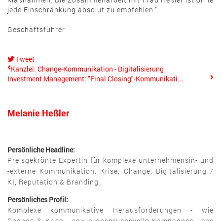
jede Einschränkung absolut zu empfehlen."
Geschäftsführer
Tweet
pinterest
Kanzlei: Change-Kommunikation - Digitalisierung
Investment Management: "Final Closing"-Kommunikati...
Melanie Heßler
Persönliche Headline:
Preisgekrönte Expertin für komplexe unternehmensin- und
-externe Kommunikation: Krise, Change, Digitalisierung /
KI, Reputation & Branding
Persönliches Profil:
Komplexe kommunikative Herausforderungen - wie
Change & Krise - sowie anspruchsvolle Kampagnen liebe