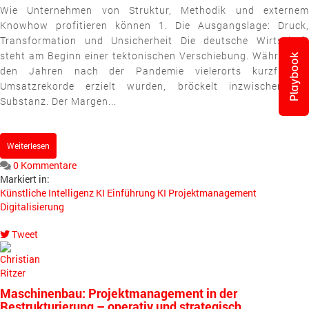
Wie Unternehmen von Struktur, Methodik und externem
Knowhow profitieren können 1. Die Ausgangslage: Druck,
Transformation und Unsicherheit Die deutsche Wirtschaft
steht am Beginn einer tektonischen Verschiebung. Während in
Playbook
den Jahren nach der Pandemie vielerorts kurzfristige
Umsatzrekorde erzielt wurden, bröckelt inzwischen die
Substanz. Der Margen...
Weiterlesen
0 Kommentare
Markiert in:
Künstliche Intelligenz
KI Einführung
KI
Projektmanagement
Digitalisierung
Tweet
pinterest
Maschinenbau: Projektmanagement in der
Restrukturierung – operativ und strategisch