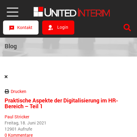
Login
Kontakt
Blog
Drucken
Praktische Aspekte der Digitalisierung im HR-
Bereich – Teil 1
Paul Stricker
Freitag, 18. Juni 2021
12901 Aufrufe
0 Kommentare