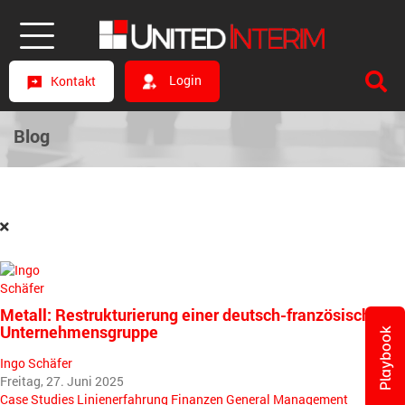
Login
Kontakt
Blog
Metall: Restrukturierung einer deutsch-französischen
Unternehmensgruppe
Playbook
Ingo Schäfer
Freitag, 27. Juni 2025
Case Studies
Linienerfahrung
Finanzen
General Management