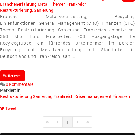
Branchenerfahrung
Metall
Themen
Frankreich
Restrukturierung/Sanierung
Branche: Metallverarbeitung, Recycling
Linienfunktionen: General Management (CRO), Finanzen (CFO)
Thema: Restrukturierung, Sanierung, Frankreich Umsatz: ca.
350 Mio. Euro Mitarbeiter: 700 Ausgangslage Die
Recylexgruppe, ein führendes Unternehmen im Bereich
Recycling und Metallverarbeitung mit Standorten in
Deutschland und Frankreich, sah ...
Weiterlesen
0 Kommentare
Markiert in:
Restrukturierung
Sanierung
Frankreich
Krisenmanagement
Finanzen
Tweet
pinterest
1
First Page
Previous Page
Next Page
Last Page