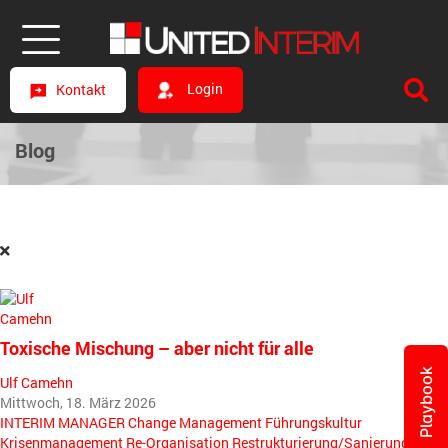
Login
Kontakt
Blog
Toxische Mischung – aber nicht für alle
Playbook
Ulf Camehn
Mittwoch, 18. März 2026
INTERIM MANAGER
Change Management
Führungskultur
Krisenmanagement
Re-Organisation
Restrukturierung/Sanierung