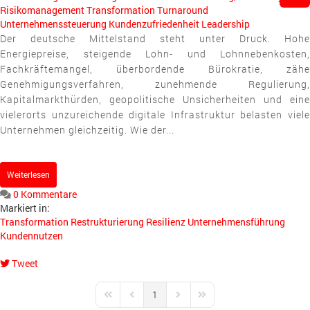
Risikomanagement
Transformation
Turnaround
Unternehmenssteuerung
Kundenzufriedenheit
Leadership
Der deutsche Mittelstand steht unter Druck. Hohe
Energiepreise, steigende Lohn- und Lohnnebenkosten,
Fachkräftemangel, überbordende Bürokratie, zähe
Genehmigungsverfahren, zunehmende Regulierung,
Kapitalmarkthürden, geopolitische Unsicherheiten und eine
vielerorts unzureichende digitale Infrastruktur belasten viele
Unternehmen gleichzeitig. Wie der...
Weiterlesen
0 Kommentare
Markiert in:
Transformation
Restrukturierung
Resilienz
Unternehmensführung
Kundennutzen
Tweet
pinterest
1
First Page
Previous Page
Next Page
Last Page