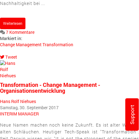
Nachhaltigkeit bei ...
Weiterlesen
7 Kommentare
Markiert in:
Change Management
Transformation
Tweet
pinterest
Transformation - Change Management -
Organisationsentwicklung
Hans Rolf Niehues
Samstag, 30. September 2017
Support
INTERIM MANAGER
Neue Namen
machen
noch
keine
Zukunft. Es ist alter Wein i
alten
Schläuchen. Heutiger Tech-Speak ist "Transformation".
Seit Darwin
wissen
wir
: "It is not the strongest of the specie