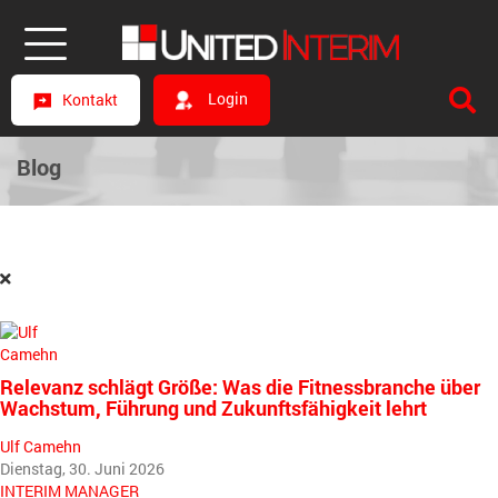
Login
Kontakt
Blog
Relevanz schlägt Größe: Was die Fitnessbranche über
Wachstum, Führung und Zukunftsfähigkeit lehrt
Ulf Camehn
Dienstag, 30. Juni 2026
INTERIM MANAGER