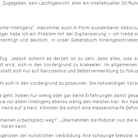
. Zugegeben, kein Leichtgewicht, eher ein intellektueller 30-R
stliche Intelligenz", manchmal auch in Form wunderbarer Abkü
iger habe ich ein Problem mit der Digitalisierung – ich treibe 
rechtigt und deutlich, in unser Gebetsbuch hineingeschriebe
. Jedoch scheint es derzeit so zu sein, dass alles, was s
t wird, sich in den Vordergrund zu krakeelen. Im allgemeinen
nstatt sich nur auf Narzissmus und Selbstvermarktung zu fokus
 um sich in den Vordergrund zu posaunen. Die notwendigen Vorau
ma geht, haben nur wenig oder gar keine Erfahrungen damit ge
owie vor allem Intelligenz ebenso wenig den meisten klar. Wir
Hand auf´s Herz: Könnten Sie sofort eine messerscharfe Definitio
 meinen Arbeitsplatz weg?", „Übernehmen die Roboter nun die Ko
n hören kann.
gelisten der künstlichen Verblödung ihre schaurige Melodie. 