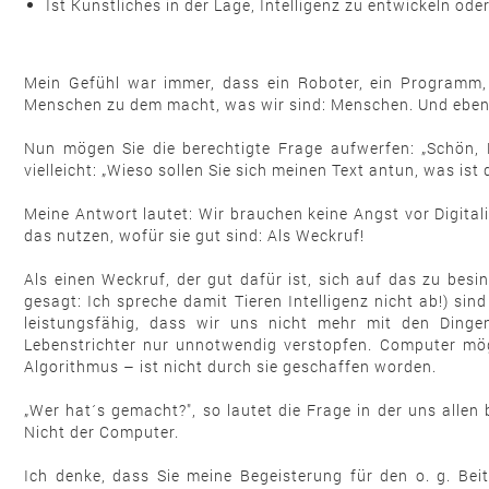
Ist Künstliches in der Lage, Intelligenz zu entwickeln od
Mein Gefühl war immer, dass ein Roboter, ein Programm, e
Menschen zu dem macht, was wir sind: Menschen. Und eben n
Nun mögen Sie die berechtigte Frage aufwerfen: „Schön, H
vielleicht: „Wieso sollen Sie sich meinen Text antun, was ist 
Meine Antwort lautet: Wir brauchen keine Angst vor Digital
das nutzen, wofür sie gut sind: Als Weckruf!
Als einen Weckruf, der gut dafür ist, sich auf das zu bes
gesagt: Ich spreche damit Tieren Intelligenz nicht ab!) si
leistungsfähig, dass wir uns nicht mehr mit den Dingen
Lebenstrichter nur unnotwendig verstopfen. Computer möge
Algorithmus – ist nicht durch sie geschaffen worden.
„Wer hat´s gemacht?", so lautet die Frage in der uns alle
Nicht der Computer.
Ich denke, dass Sie meine Begeisterung für den o. g. Bei