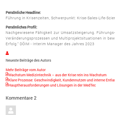
Persönliche Headline:
Führung in Krisenzeiten, Schwerpunkt: Krise-Sales-Life-Scie
Persönliches Profil:
Nachgewiesene Fähigkeit zur Umsatzsteigerung. Führungs- 
Veränderungsprozessen und Multiprojektsituationen in be
Erfolg.“ DÖIM - Interim Manager des Jahres 2023
Bodo
R.
Neueste Beiträge des Autors
V.
Antonic
Mehr Beiträge vom Autor
Wachstum Medizintechnik – aus der Krise rein ins Wachstum
Klare Prozesse: Geschwindigkeit, Kundennutzen und interne Entl
Hauptherausforderungen und Lösungen in der MedTec
Kommentare
2