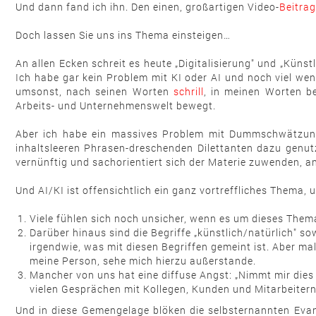
Und dann fand ich ihn. Den einen, großartigen Video-
Beitrag
Doch lassen Sie uns ins Thema einsteigen…
An allen Ecken schreit es heute „Digitalisierung" und „Kün
Ich habe gar kein Problem mit KI oder AI und noch viel wen
umsonst, nach seinen Worten
schrill
, in meinen Worten be
Arbeits- und Unternehmenswelt bewegt.
Aber ich habe ein massives Problem mit Dummschwätzunfug
inhaltsleeren Phrasen-dreschenden Dilettanten dazu genutz
vernünftig und sachorientiert sich der Materie zuwenden, a
Und AI/KI ist offensichtlich ein ganz vortreffliches Thema,
Viele fühlen sich noch unsicher, wenn es um dieses The
Darüber hinaus sind die Begriffe „künstlich/natürlich" s
irgendwie, was mit diesen Begriffen gemeint ist. Aber mal 
meine Person, sehe mich hierzu außerstande.
Mancher von uns hat eine diffuse Angst: „Nimmt mir dies
vielen Gesprächen mit Kollegen, Kunden und Mitarbeiter
Und in diese Gemengelage blöken die selbsternannten Evan