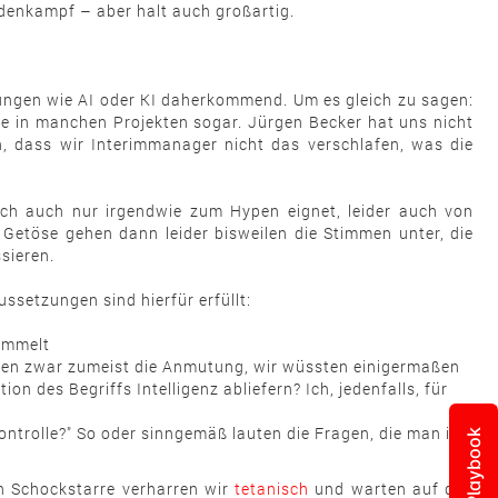
undenkampf – aber halt auch großartig.
rzungen wie AI oder KI daherkommend. Um es gleich zu sagen:
sie in manchen Projekten sogar. Jürgen Becker hat uns nicht
n, dass wir Interimmanager nicht das verschlafen, was die
ich auch nur irgendwie zum Hypen eignet, leider auch von
 Getöse gehen dann leider bisweilen die Stimmen unter, die
sieren.
ssetzungen sind hierfür erfüllt:
sammelt
 haben zwar zumeist die Anmutung, wir wüssten einigermaßen
n des Begriffs Intelligenz abliefern? Ich, jedenfalls, für
ntrolle?" So oder sinngemäß lauten die Fragen, die man in
Playbook
In Schockstarre verharren wir
tetanisch
und warten auf das