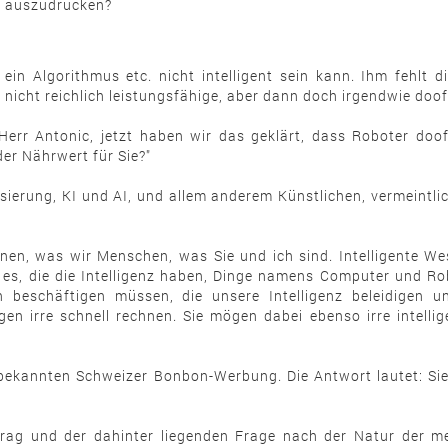
er auszudrücken?
in Algorithmus etc. nicht intelligent sein kann. Ihm fehlt d
icht reichlich leistungsfähige, aber dann doch irgendwie doo
err Antonic, jetzt haben wir das geklärt, dass Roboter doof
der Nährwert für Sie?"
isierung, KI und AI, und allem anderem Künstlichen, vermeintlic
innen, was wir Menschen, was Sie und ich sind. Intelligente W
nd es, die die Intelligenz haben, Dinge namens Computer und Ro
 beschäftigen müssen, die unsere Intelligenz beleidigen 
n irre schnell rechnen. Sie mögen dabei ebenso irre intelli
n bekannten Schweizer Bonbon-Werbung. Die Antwort lautet: Si
trag und der dahinter liegenden Frage nach der Natur der men