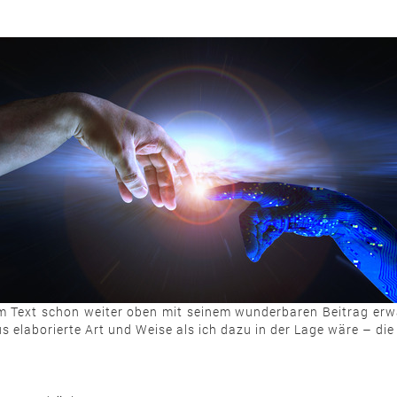
im Text schon weiter oben mit seinem wunderbaren Beitrag erwä
aus elaborierte Art und Weise als ich dazu in der Lage wäre – die