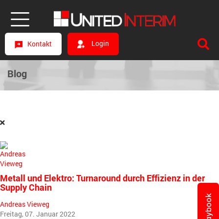
Login
Kontakt
Blog
Metall und Elektro: Turnaround durch Effizienz in der
Supply Chain
Playbook
Andreas Vieweg
Freitag, 07. Januar 2022