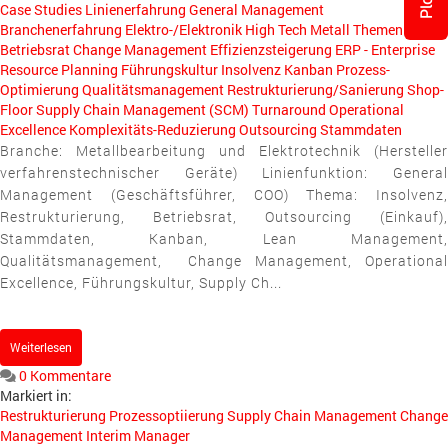
Case Studies
Linienerfahrung
General Management
Branchenerfahrung
Elektro-/Elektronik
High Tech
Metall
Themen
Betriebsrat
Change Management
Effizienzsteigerung
ERP - Enterprise
Resource Planning
Führungskultur
Insolvenz
Kanban
Prozess-
Optimierung
Qualitätsmanagement
Restrukturierung/Sanierung
Shop-
Floor
Supply Chain Management (SCM)
Turnaround
Operational
Excellence
Komplexitäts-Reduzierung
Outsourcing
Stammdaten
Branche: Metallbearbeitung und Elektrotechnik (Hersteller
verfahrenstechnischer Geräte) Linienfunktion: General
Management (Geschäftsführer, COO) Thema: Insolvenz,
Restrukturierung, Betriebsrat, Outsourcing (Einkauf),
Stammdaten, Kanban, Lean Management,
Qualitätsmanagement, Change Management, Operational
Excellence, Führungskultur, Supply Ch...
Weiterlesen
0 Kommentare
Markiert in:
Restrukturierung
Prozessoptiierung
Supply Chain Management
Change
Management
Interim Manager