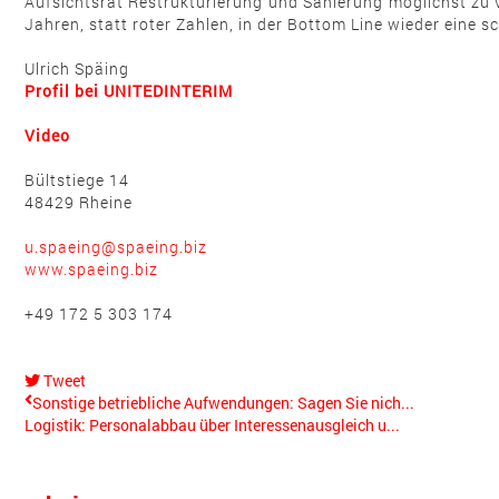
Aufsichtsrat Restrukturierung und Sanierung möglichst zu v
Jahren, statt roter Zahlen, in der Bottom Line wieder eine s
Ulrich Späing
Profil bei UNITEDINTERIM
Video
Bültstiege 14
48429 Rheine
u.spaeing@spaeing.biz
www.spaeing.biz
+49 172 5 303 174
Tweet
pinterest
Sonstige betriebliche Aufwendungen: Sagen Sie nich...
Logistik: Personalabbau über Interessenausgleich u...