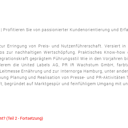
 Profitieren Sie von passionierter Kundenorientierung und Erf
zur Erringung von Preis- und Nutzenführerschaft. Versiert i
olios zur nachhaltigen Wertschöpfung. Praktisches Know-h
rationskraft geprägtem Führungsstil Wie in den Vorjahren bin 
derem die United Labels AG, PR IR Wachstum GmbH, farbta
/Leitmesse Ernährung und zur Internorga Hamburg, unter ander
 Planung und Realisation von Presse- und PR-Aktivitäten 
aft, begründet auf Marktgespür und feinfühligem Umgang mit u
? (Teil 2 - Fortsetzung)