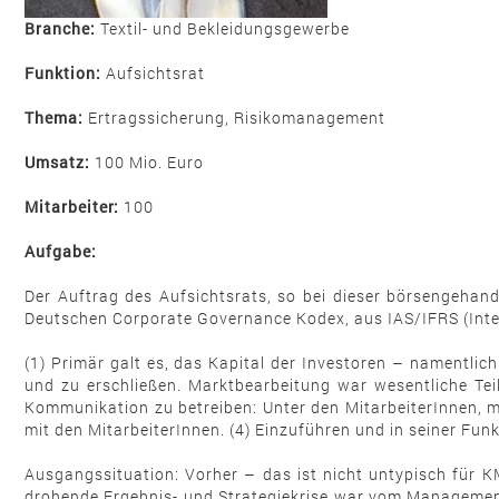
Branche:
Textil- und Bekleidungsgewerbe
Funktion:
Aufsichtsrat
Thema:
Ertragssicherung, Risikomanagement
Umsatz:
100 Mio. Euro
Mitarbeiter:
100
Aufgabe:
Der Auftrag des Aufsichtsrats, so bei dieser börsengehan
Deutschen Corporate Governance Kodex, aus IAS/IFRS (Inter
(1) Primär galt es, das Kapital der Investoren – namentlic
und zu erschließen. Marktbearbeitung war wesentliche Tei
Kommunikation zu betreiben: Unter den MitarbeiterInnen, 
mit den MitarbeiterInnen. (4) Einzuführen und in seiner Fu
Ausgangssituation: Vorher – das ist nicht untypisch für K
drohende Ergebnis- und Strategiekrise war vom Managemen