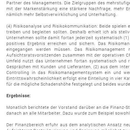
Partner des Managements. Die Zielgruppen des mehrstufigen
mit der Markenstärkung eine stärkere Nachfrage, mehr Ertr
nämlich mehr Selbstverwirklichung und Unterhaltung.
(4) Risikoanalyse und Risikokommunikation: Beide spielen
treiben und begleiten sollten. Deshalb erhielt ich als s
Unternehmen sollte damit fortan jederzeit systematisch (1) 
positives Ergebnis erreichen und sichern. Das Risikoman
eingegangen werden müssen. Das Risikomanagement m
Aufsichtsratsvorsitzenden zusammen mit der operativen CFO
Umfeld nutzt das Unternehmen fortan systematisch und re
Gesprächen mit Kunden und Lieferanten, (2) aus dem Inter
Controlling in das Risikomanagementsystem ein und wer
Eintrittswahrscheinlichkeit erfolgt eine Einteilung in vier
für die mögliche Schadenshöhe festgelegt und beides wurde 
Ergebnisse:
Monatlich berichtete der Vorstand darüber an die Finanz-S
danach an alle Mitarbeiter. Dazu wurde zum Beispiel sowohl
Der Finanzbereich erfuhr aus dem analytischen Ansatz neu