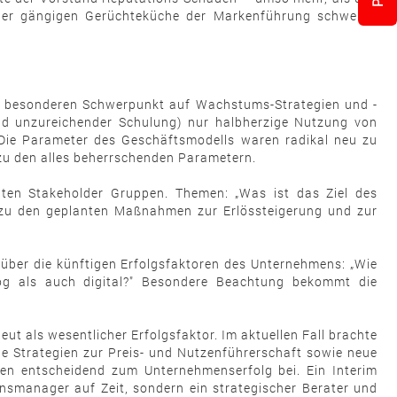
t der gängigen Gerüchteküche der Markenführung schweren
 dem besonderen Schwerpunkt auf Wachstums-Strategien und -
d unzureichender Schulung) nur halbherzige Nutzung von
ie Parameter des Geschäftsmodells waren radikal neu zu
 zu den alles beherrschenden Parametern.
anten Stakeholder Gruppen. Themen: „Was ist das Ziel des
zu den geplanten Maßnahmen zur Erlössteigerung und zur
e über die künftigen Erfolgsfaktoren des Unternehmens: „Wie
alog als auch digital?" Besondere Beachtung bekommt die
t als wesentlicher Erfolgsfaktor. Im aktuellen Fall brachte
ue Strategien zur Preis- und Nutzenführerschaft sowie neue
ten entscheidend zum Unternehmenserfolg bei. Ein Interim
smanager auf Zeit, sondern ein strategischer Berater und