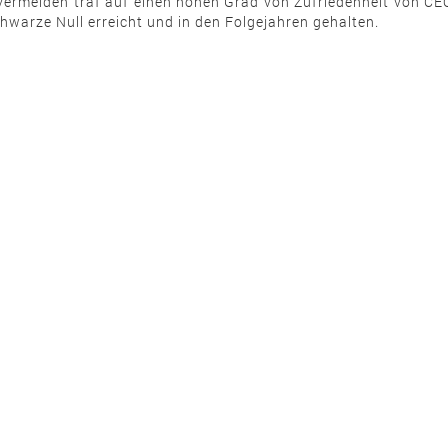
ermeiden traf auf einen hohen Grad von Zufriedenheit von CEO u
chwarze Null erreicht und in den Folgejahren gehalten.