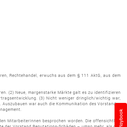
lwaren, Rechtehandel, erwuchs aus dem § 111 AktG, aus dem
en. (2) Neue, margenstarke Märkte galt es zu identifizieren
ragsentwicklung. (3) Nicht weniger dringlich/wichtig war,
ern. Auszubauen war auch die Kommunikation des Vorstandes
management.
Playbook
den MitarbeiterInnen besprochen worden. Die offensichtlich
te der Vorstand Reputations-Schäden – umso mehr, als das