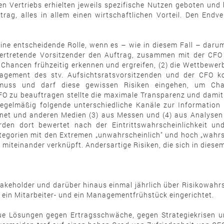
 Vertriebs erhielten jeweils spezifische Nutzen geboten und
ag, alles in allem einen wirtschaftlichen Vorteil. Den Endv
 eine entscheidende Rolle, wenn es – wie in diesem Fall – da
tellvertretende Vorsitzender den Auftrag, zusammen mit der
Chancen frühzeitig erkennen und ergreifen, (2) die Wettbewerbs
agement des stv. Aufsichtsratsvorsitzenden und der CFO kon
uss und darf diese gewissen Risiken eingehen, um Chan
 zu beauftragen stellte die maximale Transparenz und damit 
gelmäßig folgende unterschiedliche Kanäle zur Information 
net und anderen Medien (3) aus Messen und (4) aus Analysen 
den dort bewertet nach der Eintrittswahrscheinlichkeit un
 Kategorien mit den Extremen „unwahrscheinlich" und hoch „wahr
miteinander verknüpft. Andersartige Risiken, die sich in diese
takeholder und darüber hinaus einmal jährlich über Risikowahr
 ein Mitarbeiter- und ein Managementfrühstück eingerichtet.
e Lösungen gegen Ertragsschwäche, gegen Strategiekrisen un