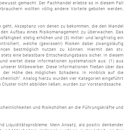
 bewusst gemacht. Der Fachhandel erlebte so in diesem Fall
erbrauchern wollten völlig andere Vorteile geboten werden,
rum geht, Akzeptanz von denen zu bekommen, die den Wandel
 CFO den Aufbau eines Risikomanagement zu überwachen. Das
fähigkeit stetig erhöhen und (3) mittel- und langfristig ein
trolliert, welche (gewissen!) Risiken dabei zwangsläufig
cen bestmöglich nutzen zu können. Hiermit den stv.
stets eine belastbare Entscheidungsbasis sicher. In diesem
und wertet diese Informationen systematisch aus: (1) aus
unserer Mitbewerber. Diese Informationen fließen über das
d der Höhe des möglichen Schadens. In Hinblick auf die
scheinlich". Analog hierzu wurden vier Kategorien eingeführt
m Cluster nicht abbilden ließen, wurden zur Vorstandssache.
scheinlichkeiten und Risikohöhen an die Führungskräfte und
d Liquiditätsprobleme. Mein Ansatz, als positiv denkender