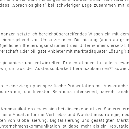
 dass „Sprachlosigkeit" bei schwieriger Lage zusammen mi
d Finanzen setzte ich bereichsübergreifendes Wissen ein mit
nhergehend von Umsatzerlösen. Die bislang (auch aufgrun
eblichen Steuerungsinstrument des Unternehmens ersetzt. D
erschaft („der billigste Anbieter mit marktadäquater Lösung")
tegiepapiere und entwickelten Präsentationen für alle relev
 wir, um aus der Austauschbarkeit herauszukommen?" sowie 
rn je eine zielgruppenspezifische Präsentation mit Aussprach
nikation, die Investor Relations intensiviert, sowohl an
ommunikation erwies sich bei diesem operativen Sanieren erneu
 neue Ansätze für die Vertriebs- und Wachstumsstrategie, ne
en von Globalisierung, Digitalisierung und gesättigten Märk
nternehmenskommunikation ist dabei mehr als ein Reputation