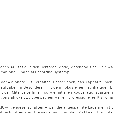
delten AG, tätig in den Sektoren Mode, Merchandising, Spie
national Financial Reporting System):
h der Aktionäre – zu erhalten. Besser noch, das Kapital zu mehr
laufgabe, im Besonderen mit dem Fokus einer nachhaltigen Ert
mit den MitarbeiterInnen, so wie mit allen Kooperationspartn
nktionsfähigkeit zu überwachen war ein professionelles Risiko
MU-Aktiengesellschaften – war die angespannte Lage nie mit 
t nicht offen zum Thema gemacht worden. Zu Unrecht fürchte