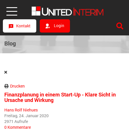
Login
Kontakt
Blog
Drucken
Finanzplanung in einem Start-Up - Klare Sicht in
Ursache und Wirkung
Hans Rolf Niehues
Freitag, 24. Januar 2020
2971 Aufrufe
0 Kommentare