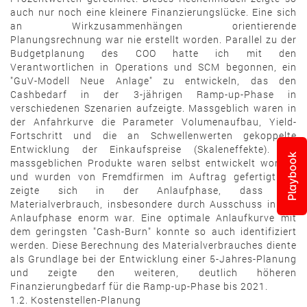
auch nur noch eine kleinere Finanzierungslücke. Eine sich
an Wirkzusammenhängen orientierende
Planungsrechnung war nie erstellt worden. Parallel zu der
Budgetplanung des COO hatte ich mit den
Verantwortlichen in Operations und SCM begonnen, ein
"GuV-Modell Neue Anlage" zu entwickeln, das den
Cashbedarf in der 3-jährigen Ramp-up-Phase in
verschiedenen Szenarien aufzeigte. Massgeblich waren in
der Anfahrkurve die Parameter Volumenaufbau, Yield-
Fortschritt und die an Schwellenwerten gekoppelte
Entwicklung der Einkaufspreise (Skaleneffekte). Die
Playbook
massgeblichen Produkte waren selbst entwickelt worden
und wurden von Fremdfirmen im Auftrag gefertigt. Es
zeigte sich in der Anlaufphase, dass der
Materialverbrauch, insbesondere durch Ausschuss in der
Anlaufphase enorm war. Eine optimale Anlaufkurve mit
dem geringsten "Cash-Burn" konnte so auch identifiziert
werden. Diese Berechnung des Materialverbrauches diente
als Grundlage bei der Entwicklung einer 5-Jahres-Planung
und zeigte den weiteren, deutlich höheren
Finanzierungbedarf für die Ramp-up-Phase bis 2021.
1.2. Kostenstellen-Planung