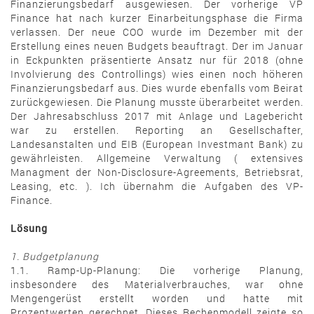
Finanzierungsbedarf ausgewiesen. Der vorherige VP
Finance hat nach kurzer Einarbeitungsphase die Firma
verlassen. Der neue COO wurde im Dezember mit der
Erstellung eines neuen Budgets beauftragt. Der im Januar
in Eckpunkten präsentierte Ansatz nur für 2018 (ohne
Involvierung des Controllings) wies einen noch höheren
Finanzierungsbedarf aus. Dies wurde ebenfalls vom Beirat
zurückgewiesen. Die Planung musste überarbeitet werden.
Der Jahresabschluss 2017 mit Anlage und Lagebericht
war zu erstellen. Reporting an Gesellschafter,
Landesanstalten und EIB (European Investmant Bank) zu
gewährleisten. Allgemeine Verwaltung ( extensives
Managment der Non-Disclosure-Agreements, Betriebsrat,
Leasing, etc. ). Ich übernahm die Aufgaben des VP-
Finance.
Lösung
1. Budgetplanung
1.1. Ramp-Up-Planung: Die vorherige Planung,
insbesondere des Materialverbrauches, war ohne
Mengengerüst erstellt worden und hatte mit
Prozentwerten gerechnet. Dieses Rechenmodell zeigte so