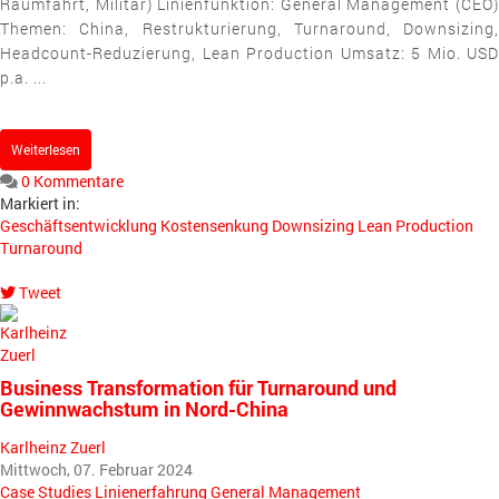
Raumfahrt, Militär) Linienfunktion: General Management (CEO)
Themen: China, Restrukturierung, Turnaround, Downsizing,
Headcount-Reduzierung, Lean Production Umsatz: 5 Mio. USD
p.a. ...
Weiterlesen
0 Kommentare
Markiert in:
Geschäftsentwicklung
Kostensenkung
Downsizing
Lean Production
Turnaround
Tweet
pinterest
Business Transformation für Turnaround und
Gewinnwachstum in Nord-China
Karlheinz Zuerl
Mittwoch, 07. Februar 2024
Case Studies
Linienerfahrung
General Management