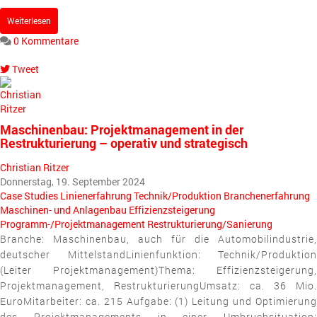
Weiterlesen
0 Kommentare
Tweet
pinterest
Maschinenbau: Projektmanagement in der
Restrukturierung – operativ und strategisch
Christian Ritzer
Donnerstag, 19. September 2024
Case Studies
Linienerfahrung
Technik/Produktion
Branchenerfahrung
Maschinen- und Anlagenbau
Effizienzsteigerung
Programm-/Projektmanagement
Restrukturierung/Sanierung
Branche: Maschinenbau, auch für die Automobilindustrie,
deutscher MittelstandLinienfunktion: Technik/Produktion
(Leiter Projektmanagement)Thema: Effizienzsteigerung,
Projektmanagement, RestrukturierungUmsatz: ca. 36 Mio.
EuroMitarbeiter: ca. 215 Aufgabe: (1) Leitung und Optimierung
des Projektmanagements in einer Umbruchsituation: