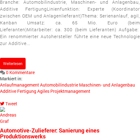
Branche: Automobilindustrie, Maschinen- und Anlagenbau,
Additive FertigungLinienfunktion: Experte (Koordinator
zwischen OEM und Anlagenlieferant)Thema: Serienanlauf, agil,
Kanban Umsatz: ca. 65 Mio. Euro (beim
Lieferanten)Mitarbeiter: ca. 300 (beim Lieferanten) Aufgabe:
Ein renommierter Autohersteller führte eine neue Technologie
zur Additive...
Weiterlesen
0 Kommentare
Markiert in:
Anlaufmanagement
Automobilindustrie
Maschinen- und Anlagenbau
Additive Fertigung
Agiles Projektmanagement
Tweet
pinterest
Automotive-Zulieferer: Sanierung eines
Produktionswerks