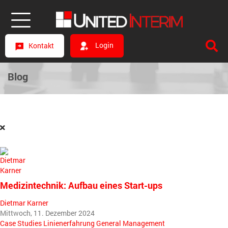
Login
Kontakt
Blog
Medizintechnik: Aufbau eines Start-ups
Dietmar Karner
Mittwoch, 11. Dezember 2024
Case Studies
Linienerfahrung
General Management